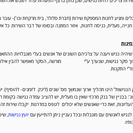
שירות צריכים להיות נגישים, שכן נתק ברצף הפעולות עלול לשבש את הש
לים ומגיע לחנות המספקת שירות (חברת סלולר, בית מרקחת וכו')- עובר מ
נייה, מעלית, כניסה לחנות, אזור המתנה ובסופו של דבר השירות. כל אלו
ינות
היה נגיש ויענה על צרכיהם השונים של אנשים בעלי מוגבלויות. ההתאמו
וך סקר נגישות, שנערך ע"י
יועץ נגישות
מורשה, הסקר מאפשר להבין אילו 
פ"י התקנות.
 הנגישות" הינו תהליך ארוך שנמשך מס' שנים (לינק לזמנים- להוסיף). י
': בבניין של בנק מרכזי שאין בו מעלית, יש להציב עמדה נגישה בקומת 
העליונות, זאת כדי שאנשים שלא יכולים לטפס במדרגות יקבלו שירות זהה
 לנגיש לאנשים עם מוגבלות ובכל נעניין ניתן להתייעץ עם
יועץ נגישות
, שיס
תיו.