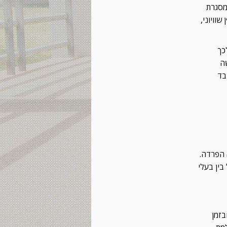
מסגרת
וויוני,
כך
שה
בד
 הפרדה.
בין בעלי
בזמן