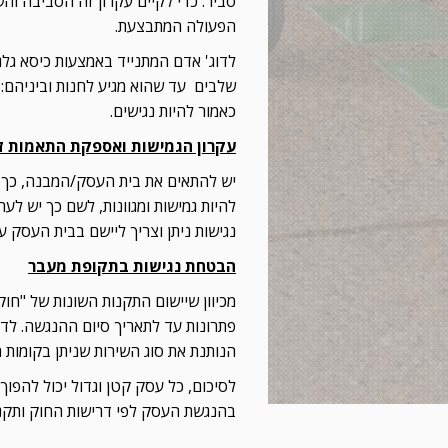
סביר. כדי לקיים עקרון זה הסביבה וה
הפעולה המתבצעת.
לדוג' אדם המתנייד באמצעות כיסא גלג
שלבים עד שהוא מגיע לחנות וביניהם: ח
כאמור להיות נגישים.
עקרון הגמישות ואספקת התאמות זמ
יש להתאים את בית העסק/המבנה, כך שי
להיות גמישות ומגוונות, לשם כך יש לער
נגישות ניתן וצריך ליישם בבית העסק ע
הבטחת נגישות בתקופת מעבר
מכיוון שיישום התקנות השונות של "חוק
פתרונות עד לתאריך סיום ההנגשה. לדוג
הנותנת את סוג השירות שניתן בקומות 
לסיכום, כל עסק קטן וגדול יכול להפוך
בהנגשת העסק לפי דרישות החוק ותקנו