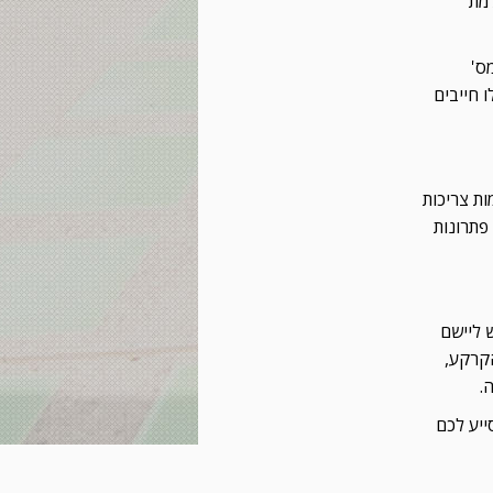
למת
ס'
 חייבים
ת צריכות
פתרונות
ש ליישם
הקרקע,
.
ייע לכם