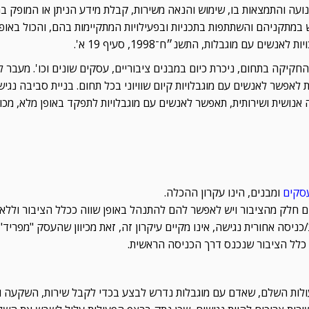
עה והתמצאות בו, שימוש והנאה משירות, קבלת מידע הניתן או המופק ב
במתקניהם והשתתפות בתכניות ובפעילויות המתקיימות בהם, והכול באופן ש
נשים עם מוגבלות, התשנ״ח־1998, סעיף 19 א'.
חקיקה בתחום, ניכרת כיום במבנים ציבוריים, עסקים שונים וכו'. מעבר ל
לאפשר לאנשים עם מוגבלויות קיום שוויוני בכל תחום. בניית סביבה נגי
 אנושית ושירותית, תאפשר לאנשים עם מוגבלויות לתפקד באופן מלא, מכו
עסקים
ומבנים, הינו עקרון ההכלה.
הם חלק מהציבור ויש לאפשר להם להתנהל באופן שווה ככלל הציבור וללא
ניסה אחורית נגישה, אינו מקיים עיקרון זה, זאת מכיוון שהעסק "מפריד" 
 כלל הציבור שנכנס דרך הכניסה הראשית.
לות השלם, שאדם עם מוגבלות נדרש לבצע בכדי לקבל שירות, השקעה ו